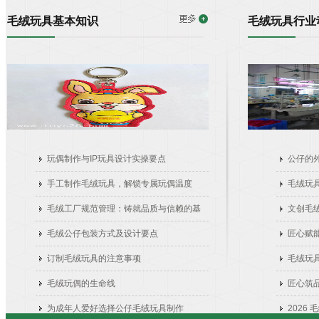
命,精益求精,工厂严格执行欧洲EN-71的标准生产,企业是以品
毛绒玩具基本知识
毛绒玩具行业
质求生存!一直以来,我们本着务实的态度,做好每一件产品,并将
此概念推广为企业文化中最重要的部分.只有优良的产品质量,
每天前进一步的服务态度,才能得到客户的认可,才能保证企业
长期稳定的发展,深顺兴玩具制衣厂以极大的热忱,诚邀各界新
朋老友,共创双赢的美好前景!...
玩偶制作与IP玩具设计实操要点
公仔的
手工制作毛绒玩具，解锁专属玩偶温度
毛绒玩
毛绒工厂规范管理：铸就品质与信赖的基
文创毛
石
道
毛绒公仔包装方式及设计要点
匠心赋
订制毛绒玩具的注意事项
毛绒玩
毛绒玩偶的生命线
匠心筑
为成年人爱好选择公仔毛绒玩具制作
2026