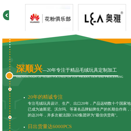
华为
奥雅
深顺兴
---20年专注于精品毛绒玩具定制加工
开心网
中国移动
SHENSHUNXIN--20 YEARS FOCUSED ON TOY PRODUCTION AND PROCESSING
20年的精诚专注
专注毛绒玩具设计、生产、出口20年，产品远销数十个国家地
已成为迪斯尼、沃尔玛、等著名品牌贴牌生产的长期合作商，
的达20年，并多次被法国CIAD集团评为"最佳供货商"。
日出货量达6000PCS