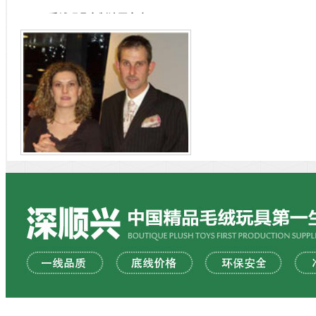
包装车间
毛绒玩具定制法国客户
THE PACKING WORK
SHOP
深顺兴店庆毛绒娃娃订做,专业定做毛绒玩具,产品远销全球,产
品种类多而齐全,深受消费者喜爱,所有产品100%是良品,3-4天
快速打样。 提供免费修...
毛绒玩具定制俄罗斯客户
热烈祝贺深顺兴毛绒玩具厂顺利完成俄罗斯客户的毛绒玩具定
制（20万PCS）项目，客户说他们一开始只是抱着尝试的态度
在网上搜毛绒玩具加工厂找毛绒玩具厂家，...