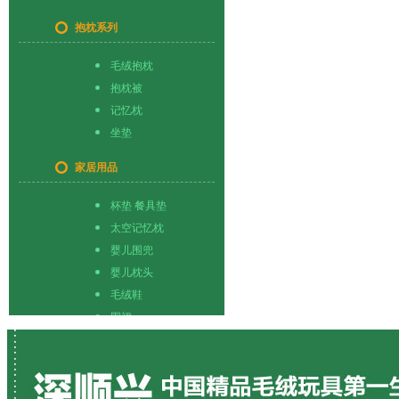
抱枕系列
毛绒抱枕
抱枕被
记忆枕
坐垫
家居用品
杯垫 餐具垫
太空记忆枕
婴儿围兜
婴儿枕头
毛绒鞋
围裙
按尺寸分类
婴儿用品