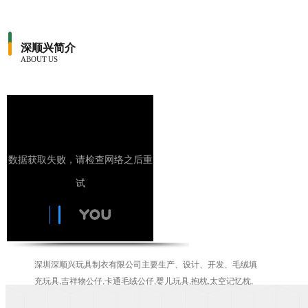
深顺兴简介
ABOUT US
深圳深顺兴玩具制衣有限公司主要生产、设计、开发、毛绒填
充玩具,吉祥物公仔,卡通毛绒公仔,婴儿玩具,抱枕,太空记忆枕,
围兜,汽车靠枕,家居用品，公司宗旨以品质为核心,视品质为生