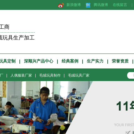
新浪微博
腾讯微博
在线留言
|
工商
绒玩具生产加工
玩具定制
深顺兴产品中心
经典案例
生产实力
荣誉资质
厂
|
人偶服装厂家
|
毛绒玩具制作
|
毛绒玩具厂家