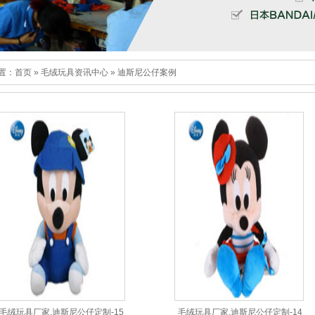
置：
首页
»
毛绒玩具资讯中心
»
迪斯尼公仔案例
毛绒玩具厂家,迪斯尼公仔定制-15
毛绒玩具厂家,迪斯尼公仔定制-14