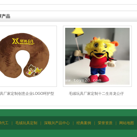
荐产品
具厂家定制创意企业LOGO呵护型
毛绒玩具厂家定制十二生肖龙公仔
U型枕
M代工
|
毛绒玩具定制
|
深顺兴产品中心
|
经典案例
|
荣誉资质
|
网站地图