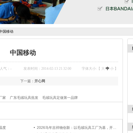
中国移动
中国移动
人气：
-
发表时间：2014-02-13 21:32:00
字体大小:【
大
中
小
】
下一篇：
开心网
厂家
广东毛绒玩具批发
毛绒玩具定做第一品牌
温度
2026马年吉祥物创新：以毛绒玩具工厂为基，开启定制新篇章