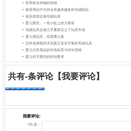
世界杯吉祥物的热销
家居用品中为何会有越来越多的毛绒制品
创业就选定做毛绒玩具
婴儿围兜，一笔小处上的大财富
毛绒玩具定做几乎重新定义了玩具市场
婴儿用品店，也需要认真
怎样选择既经济实惠又安全可靠的毛绒玩具
婴儿日常用品的市场前景与对外营销
婴儿对于围兜的特别要求
共有
-
条评论
【我要评论】
我要评论:
*
内 容：