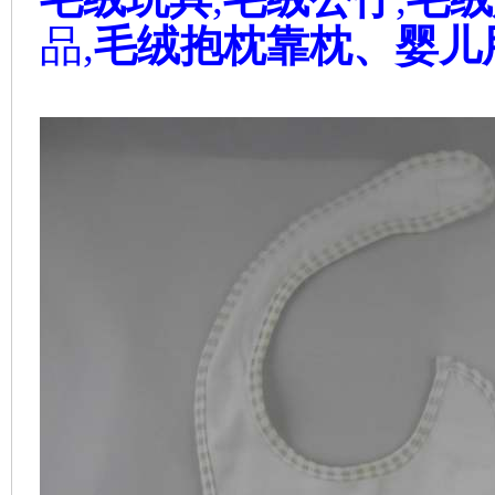
品,
毛绒抱枕靠枕、婴儿