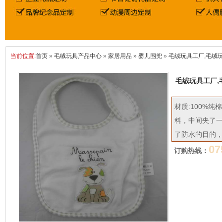
当前位置:
首页
»
毛绒玩具产品中心
»
家居用品
»
婴儿围兜
»
毛绒玩具工厂,毛绒玩
毛绒玩具工厂,
材质:100%纯棉
料，中间夹了一
了防水的目的
07
订购热线：