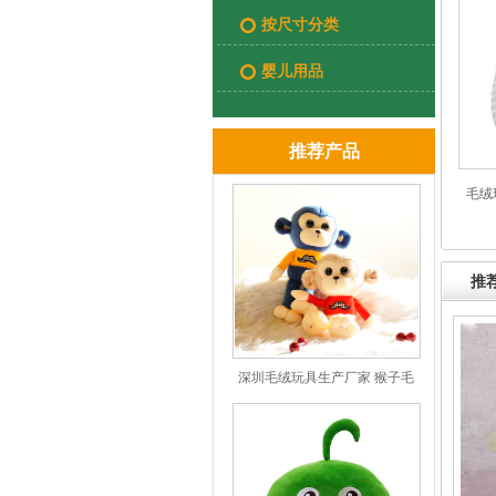
按尺寸分类
婴儿用品
推荐产品
毛绒
推
深圳毛绒玩具生产厂家 猴子毛
绒玩具礼品 新年会礼物礼品娃
娃