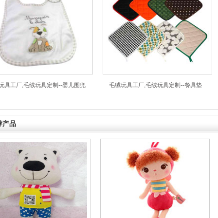
玩具工厂,毛绒玩具定制--婴儿围兜
毛绒玩具工厂,毛绒玩具定制--餐具垫
荐产品