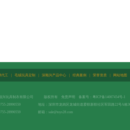
M代工
|
毛绒玩具定制
|
深顺兴产品中心
|
经典案例
|
荣誉资质
|
网站地图
顺兴玩具制衣有限公司 版权所有 免责声明 备案号：
粤ICP备14007454号-1
0755-28990559 地址：深圳市龙岗区龙城街道爱联新联社区军田路22号A栋3
755-28990559 邮箱：sale@toys28.com