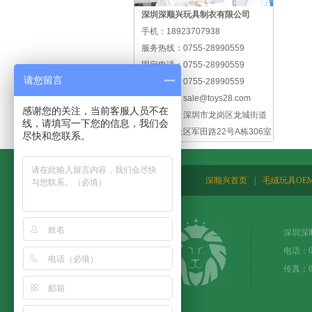
深圳深顺兴玩具制衣有限公司
手机：
18923707938
服务热线：
0755-28990559
固定电话：
0755-28990559
请您留言
公司传真：
0755-28990559
公司邮箱：
sale@toys28.com
感谢您的关注，当前客服人员不在
公司地址：
深圳市龙岗区龙城街道
线，请填写一下您的信息，我们会
爱联新联社区军田路22号A栋306室
尽快和您联系。
深顺兴首页
|
毛绒玩具OE
深圳深
电话：
传真：0