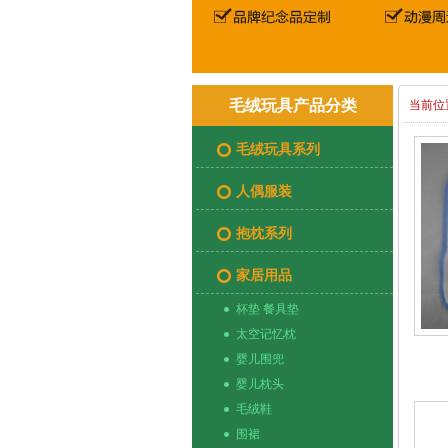
毛绒玩具产品分类
当前位
毛绒玩具系列
人偶服装
抱枕系列
家居用品
杯垫 餐具垫
太空记忆枕
婴儿围兜
婴儿枕头
毛绒鞋
围裙