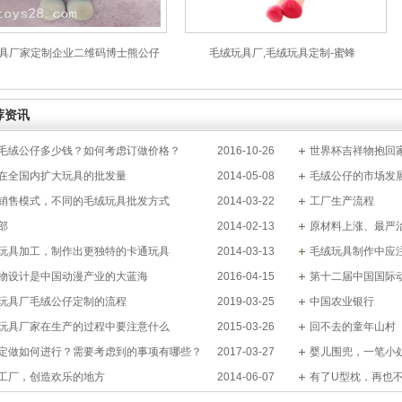
具厂家定制企业二维码博士熊公仔
毛绒玩具厂,毛绒玩具定制-蜜蜂
毛绒玩具
荐资讯
毛绒公仔多少钱？如何考虑订做价格？
2016-10-26
世界杯吉祥物抱回
在全国内扩大玩具的批发量
2014-05-08
毛绒公仔的市场发
销售模式，不同的毛绒玩具批发方式
2014-03-22
工厂生产流程
部
2014-02-13
原材料上涨、最严治
玩具加工，制作出更独特的卡通玩具
2014-03-13
何去何从？
毛绒玩具制作中应
物设计是中国动漫产业的大蓝海
2016-04-15
第十二届中国国际
玩具厂毛绒公仔定制的流程
2019-03-25
中国农业银行
玩具厂家在生产的过程中要注意什么
2015-03-26
回不去的童年山村
定做如何进行？需要考虑到的事项有哪些？
2017-03-27
婴儿围兜，一笔小
工厂，创造欢乐的地方
2014-06-07
有了U型枕，再也