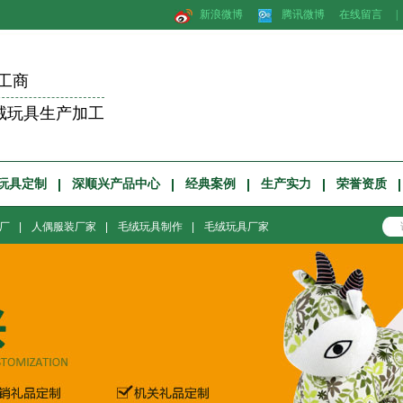
新浪微博
腾讯微博
在线留言
|
工商
绒玩具生产加工
玩具定制
深顺兴产品中心
经典案例
生产实力
荣誉资质
厂
|
人偶服装厂家
|
毛绒玩具制作
|
毛绒玩具厂家