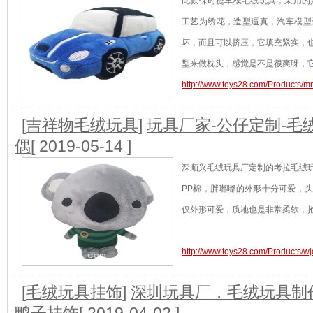
此款保时捷车模毛绒玩具，采用的
工艺为绣花，造型逼真，汽车模型
坏，而且可以挤压，它填充紧实，
型来做枕头，感觉是不是很爽呀，
[查看]
http://www.toys28.com/Products/m
[
吉祥物毛绒玩具
]
玩具厂家-公仔定制-毛
偶
[ 2019-05-14 ]
深顺兴毛绒玩具厂定制的考拉毛绒
PP棉，胖嘟嘟的外形十分可爱，
仅外形可爱，质地也是非常柔软，
http://www.toys28.com/Products/w
[
毛绒玩具挂饰
]
深圳玩具厂，毛绒玩具制