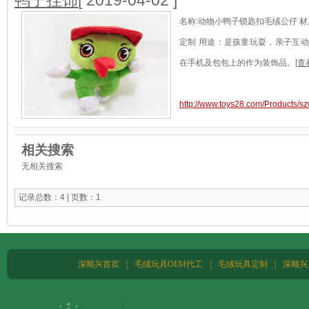
鸭子挂饰
[ 2019-04-02 ]
名称:动物小鸭子锁匙扣毛绒公仔 材质
定制 用途：是孩童玩耍，亲子互
在手机及包包上的作为装饰品。
[查
http://www.toys28.com/Products/
相关搜索
无相关搜索
记录总数：4 | 页数：1
深顺兴首页
|
毛绒玩具OEM代工
|
毛绒玩具定制
|
深顺兴