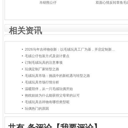
吊钥熊公仔
双面心情反转章鱼毛
相关资讯
2026马年吉祥物创新：以毛绒玩具工厂为基，开启定制新篇章
毛绒公仔包装方式及设计要点
订制毛绒玩具的注意事项
玩偶定制厂家转型之路
毛绒玩具市场：挑战中的新机遇与转型之路
毛绒玩具市场行情分析
温暖陪伴，从一只毛绒玩偶开始
抱枕娃娃为什么能获得父母辈的认可
毛绒玩具吉祥物有哪些类型呢
玩偶热门的原因
共有
-
条评论
【我要评论】