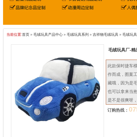
当前位置:
首页
»
毛绒玩具产品中心
»
毛绒玩具系列
»
吉祥物毛绒玩具
»
毛绒玩具
毛绒玩具厂-精
此款保时捷车模
作而成，图案
藏哦，因为是
也可以拿来当
是不是很爽呀
07
订购热线：