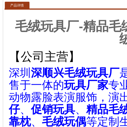
产品详情
-
毛绒玩具厂
精品
毛
【公司主营】
深圳
深顺兴
毛绒玩具厂
售于一体的
玩具厂家
专
动物露脸表演服饰，演出
仔
、
促销玩具
、
精品毛
靠枕
、
毛绒玩偶
等定制