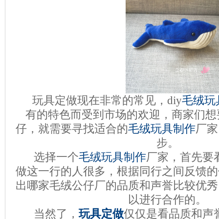
玩具定做现在非常的常见，
diy
毛绒玩
有的特色而受到市场的欢迎，商家们想
仔，就需要寻找适合的
毛绒玩具制作
厂家
步。
选择一个
毛绒玩具制作
厂家，首先要
做这一行的人很多，根据同行之间反馈的
出哪家毛绒公仔厂的品质和声誉比较优秀
以进行合作的。
当然了，
玩具定做
仅仅是看品质和声