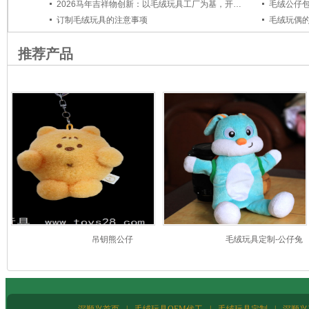
2026马年吉祥物创新：以毛绒玩具工厂为基，开启定制新篇章
毛绒公仔
订制毛绒玩具的注意事项
毛绒玩偶
推荐产品
吊钥熊公仔
毛绒玩具定制-公仔兔
深顺兴首页
|
毛绒玩具OEM代工
|
毛绒玩具定制
|
深顺兴