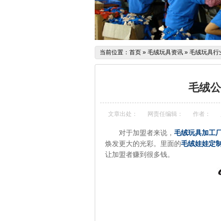
当前位置：
首页
»
毛绒玩具资讯
»
毛绒玩具行
毛绒公
文章出处：
网责任编辑：
作者：
对于加盟者来说，
毛绒玩具加工
焕发更大的光彩。里面的
毛绒娃娃定
让加盟者赚到很多钱。