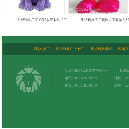
毛绒玩具厂家-GRS认证材料-2019新款
毛绒玩具工厂定制儿童礼物毛
狮子
孩卡通娃娃
深顺兴首页
|
毛绒玩具OEM代工
|
毛绒玩具定制
|
深顺兴
深圳深顺兴玩具制衣有限公司 版权所
电话：0755-28990559 地址：
传真：0755-28990559 邮箱：sale@t