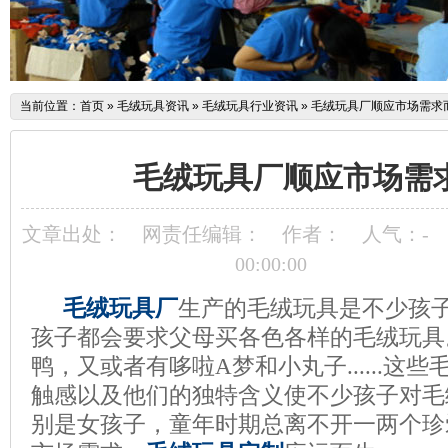
当前位置：
首页
»
毛绒玩具资讯
»
毛绒玩具行业资讯
»
毛绒玩具厂顺应市场需求
毛绒玩具厂顺应市场需
文章出处：
网责任编辑：
作者：
人气：
-
00:00:00
毛绒玩具厂
生产的毛绒玩具
是不少孩
孩子都会要求父母买各色各样的
毛绒玩具
鸭，又或者有哆啦
A
梦和小丸子
......
这些
触感以及他们的独特含义使不少孩子对毛
别是女孩子，童年时期总离不开一两个珍