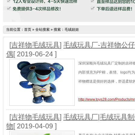
当前位置：
首页
»
全站搜索
» 搜索：毛绒娃娃
[
吉祥物毛绒玩具
]
毛绒玩具厂-吉祥物公仔
偶
[ 2019-06-24 ]
深圳深顺兴毛绒玩具厂定制的吉祥
内部填充为PP棉，表情、logo
祥物赠送是很好的选择，舒适柔软
http://www.toys28.com/Products/m
[
吉祥物毛绒玩具
]
毛绒玩具厂|毛绒玩具制
物
[ 2019-04-09 ]