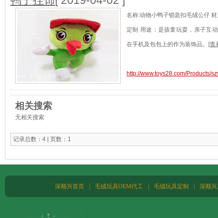
鸭子挂饰
[ 2019-04-02 ]
名称:动物小鸭子锁匙扣毛绒公仔 材质
定制 用途：是孩童玩耍，亲子互
在手机及包包上的作为装饰品。
[查
http://www.toys28.com/Products/
相关搜索
无相关搜索
记录总数：4 | 页数：1
深顺兴首页
|
毛绒玩具OEM代工
|
毛绒玩具定制
|
深顺兴