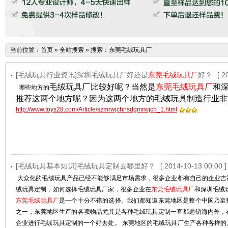
当前位置：
首页
»
全站搜索
» 搜索：东莞毛绒玩具厂
[毛绒玩具行业资讯]深圳毛绒玩具厂好还是
东莞毛绒玩具厂
好？
[ 2
毛绒玩具厂比较好呢？当然是
东莞毛绒玩具厂
和
哪些地方的
推荐这两个地方呢？因为这两个地方的毛绒玩具制造行业非
http://www.toys28.com/Article/szmrwjchhsdgmrwjch_1.html
[毛绒玩具基本知识]毛绒玩具定制去哪里好？
[ 2014-10-13 00:00 ]
大众化的毛绒玩具产品已经不能够满足市场需求，很多企业都有自己的企业吉
绒玩具定制，如何选择毛绒玩具厂家，很多企业在
东莞毛绒玩具厂
和深圳毛绒
东莞毛绒玩具厂
是一个十分不错的选择。我们都知道东莞地区是整个中国乃至
之一，东莞地区生产的各项物品尤其是各种毛绒玩具定制一直都远销海内外，
企业进行毛绒玩具定制的一个好去处。 东莞地区的毛绒玩具厂生产各种各样的