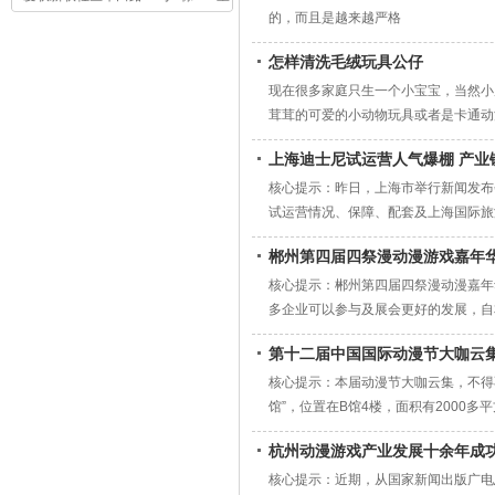
的，而且是越来越严格
怎样清洗毛绒玩具公仔
现在很多家庭只生一个小宝宝，当然小
茸茸的可爱的小动物玩具或者是卡通动
者智能机芯之后，小玩具就可以前进，
上海迪士尼试运营人气爆棚 产业
核心提示：昨日，上海市举行新闻发布
试运营情况、保障、配套及上海国际旅
郴州第四届四祭漫动漫游戏嘉年华
核心提示：郴州第四届四祭漫动漫嘉年
多企业可以参与及展会更好的发展，自
业更多，参展品牌更多，预计将吸引到
第十二届中国国际动漫节大咖云
核心提示：本届动漫节大咖云集，不得
馆”，位置在B馆4楼，面积有2000
品，在马儿身上有很多画下来的人物。
杭州动漫游戏产业发展十余年成
核心提示：近期，从国家新闻出版广电总