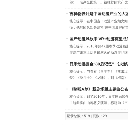
部），名列全国第一。被推荐的杭产优秀
吉祥物设计是中国动漫产业的大
核心提示：在中国当下动漫产业如火如
径，他的团队却是以“打造中国最好的
国产动漫风欲来 VR+动漫有望成
核心提示：2016年第47届春季动漫画展
展是广州本土历史最悠久的动漫展品牌
漫展。
日系动漫掘金“80后记忆” 《
核心提示：与看着《喜羊羊》《熊出没
梦》《圣斗士》《龙珠》，到《柯南》
《哆啦A梦》新剧场版主题曲公
核心提示：到了2016年，日本国民级
主题曲将由山崎将义演唱，标题为《空
记录总数：519 | 页数：29