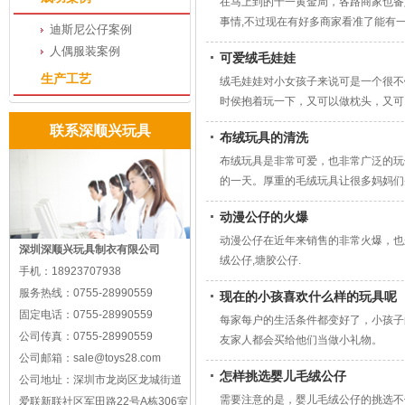
在马上到的十一黄金周，各路商家也备
事情,不过现在有好多商家看准了能有
迪斯尼公仔案例
个绝招。
人偶服装案例
可爱绒毛娃娃
生产工艺
绒毛娃娃对小女孩子来说可是一个很不
时侯抱着玩一下，又可以做枕头，又可
联系深顺兴玩具
布绒玩具的清洗
布绒玩具是非常可爱，也非常广泛的玩
的一天。厚重的毛绒玩具让很多妈妈们
动漫公仔的火爆
动漫公仔在近年来销售的非常火爆，也
深圳深顺兴玩具制衣有限公司
绒公仔,塘胶公仔.
手机：
18923707938
服务热线：
0755-28990559
现在的小孩喜欢什么样的玩具呢
固定电话：
0755-28990559
每家每户的生活条件都变好了，小孩子
公司传真：
0755-28990559
友家人都会买给他们当做小礼物。
公司邮箱：
sale@toys28.com
怎样挑选婴儿毛绒公仔
公司地址：
深圳市龙岗区龙城街道
需要注意的是，婴儿毛绒公仔的挑选不
爱联新联社区军田路22号A栋306室