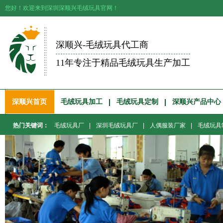
您好！欢迎来到深圳深顺兴毛绒玩具官网！
深顺兴-毛绒玩具代工商
11年专注于精品毛绒玩具生产加工
深顺兴首页
毛绒玩具加工
毛绒玩具定制
深顺兴产品中心
热门关键词：
毛绒玩具厂
|
深圳毛绒玩具厂
|
人偶服装厂家
|
毛绒玩具