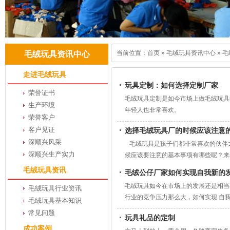
当前位置：
首页
»
毛绒玩具资讯中心
»
毛
毛绒玩具资讯中心
走进毛绒玩具
玩具定制：如何选择定制厂家
荣誉证书
毛绒玩具定制是如今市场上做毛绒玩具
生产环境
年轻人也非常喜欢。
荣誉客户
客户见证
选择毛绒玩具厂的时候应该注意
深顺兴风采
毛绒玩具是孩子们都非常喜欢的伙伴
深顺兴生产实力
候应该要注意的基本事项有哪些呢？来
毛绒玩具
毛绒玩具资讯
毛绒公仔厂家如何实现自我新的
毛绒玩具如今在市场上的发展还是相当
毛绒玩具行业资讯
行业的竞争压力那么大，如何实现 自
毛绒玩具基本知识
常见问题
玩具礼品的定制
成功案例