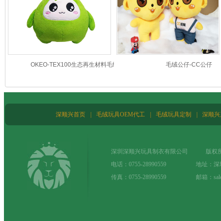
OKEO-TEX100生态再生材料毛绒玩具
毛绒公仔-CC公仔
定制吉祥物公仔定做来图来样
深顺兴首页
|
毛绒玩具OEM代工
|
毛绒玩具定制
|
深顺兴
深圳深顺兴玩具制衣有限公司 版权所
电话：0755-28990559 地址：
传真：0755-28990559 邮箱：sale@t