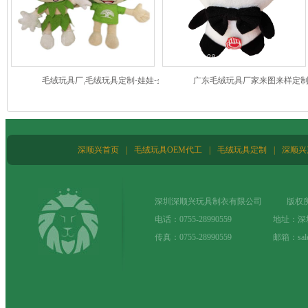
毛绒玩具厂,毛绒玩具定制-娃娃-企业吉
广东毛绒玩具厂家来图来样定
祥物
物熊猫玩偶
深顺兴首页
|
毛绒玩具OEM代工
|
毛绒玩具定制
|
深顺兴
深圳深顺兴玩具制衣有限公司 版权所
电话：0755-28990559 地址：
传真：0755-28990559 邮箱：sale@t