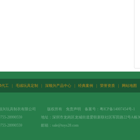
M代工
|
毛绒玩具定制
|
深顺兴产品中心
|
经典案例
|
荣誉资质
|
网站地图
顺兴玩具制衣有限公司 版权所有 免责声明 备案号：
粤ICP备14007454号-1
0755-28990559 地址：深圳市龙岗区龙城街道爱联新联社区军田路22号A栋3
755-28990559 邮箱：sale@toys28.com