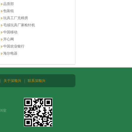
品质部
包装组
玩具工厂充棉房
毛绒玩具厂家检针机
中国移动
开心网
中国农业银行
海尔电器
|
关于深顺兴
|
联系深顺兴
06室